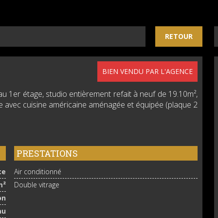
RETOUR
BIEN VENDU PAR L'AGENCE
 au 1er étage, studio entièrement refait à neuf de 19.10m²,
le avec cuisine américaine aménagée et équipée (plaque 2
PRESTATIONS
ce
Air conditionné
m²
Double vitrage
on
au