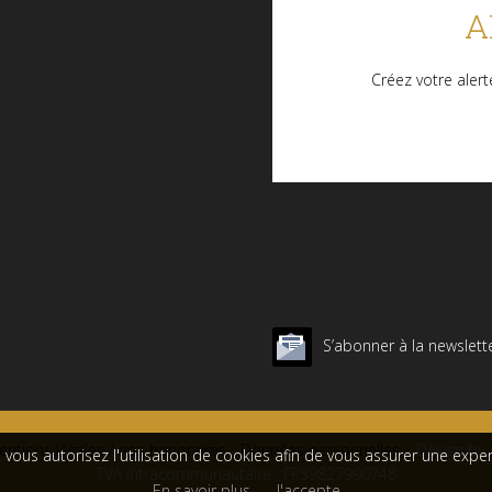
A
Créez votre alert
S’abonner à la newslett
ntions légales / nos honoraires
-
Données personnelles
– Design by
, vous autorisez l'utilisation de cookies afin de vous assurer une expe
TVA intracommunautaire : FR39827990748
En savoir plus
J'accepte