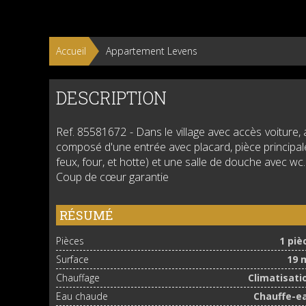
Accueil
Appartement Levens
DESCRIPTION
Ref. 85581672
- Dans le village avec accès voiture,
composé d'une entrée avec placard, pièce principa
feux, four, et hotte) et une salle de douche avec wc.
Coup de cœur garantie
RÉSUMÉ
Pièces
1 piè
Surface
19 
Chauffage
Climatisati
Eau chaude
Chauffe-e